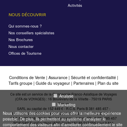
Activités
NOUS DÉCOUVRIR
Qui sommes-nous ?
Nos conseillers spécialistes
Nos Brochures
Nous contacter
Offices de Tourisme
Conditions de Vente
|
Assurance
|
Sécurité et confidentialité
|
Tarifs groupe
|
Guide du voyageur
|
Partenaires
|
Plan du site
Ce site est un service de la Compagnie Franco-Asiatique de Voyages
Analyse
(CFA de VOYAGES) : 16 Boulevard de la Villette - 75019 PARIS
France
Marketing
SARL au capital de 152 449 € - R.C.S. Paris B 381 485 457 -
Nous utilisons des cookies pour vous offrir la meilleure expérience
Immatriculation "Atout France": IM075110232 - N° IATA 202 21950 -
CNIL N° 727146 - N° de TVA intracommunautaire FR 40 381 485 457
possible. De plus, ils permettent au système d'analyser le
RCP GAN EuroCourtage IARD Contrat N° 86.017.655 pour 3 811
comportement des visiteurs afin d'améliorer continuellement le site