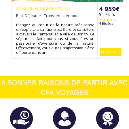
4 959€
COMBINE PANTANAL BONITO
9 j. / 6 n.
Petit Déjeuner - Transferts aéroport
4 Étoiles
Plongez au coeur de la nature brésilienne
en explorant sa faune, sa flore et sa culture
à travers le Pantanal et la ville de Bonito. Ce
séjour est fait pour vous si vous êtes un
passionné d’aventure ou de la nature.
Effectivement, vous aurez l’impression d’être
En savoir +
emporté dans un
6 BONNES RAISONS DE PARTIR AVEC
CFA VOYAGES