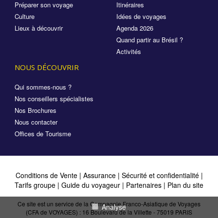
Préparer son voyage
Itinéraires
Culture
Idées de voyages
Lieux à découvrir
Agenda 2026
Quand partir au Brésil ?
Activités
NOUS DÉCOUVRIR
Qui sommes-nous ?
Nos conseillers spécialistes
Nos Brochures
Nous contacter
Offices de Tourisme
Conditions de Vente
|
Assurance
|
Sécurité et confidentialité
|
Tarifs groupe
|
Guide du voyageur
|
Partenaires
|
Plan du site
Ce site est un service de la Compagnie Franco-Asiatique de Voyages
Analyse
(CFA de VOYAGES) : 16 Boulevard de la Villette - 75019 PARIS