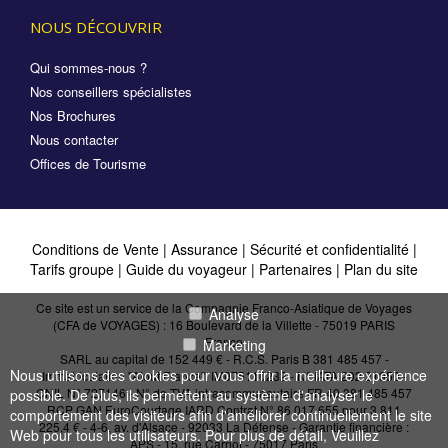
NOUS DÉCOUVRIR
Qui sommes-nous ?
Nos conseillers spécialistes
Nos Brochures
Nous contacter
Offices de Tourisme
Conditions de Vente
|
Assurance
|
Sécurité et confidentialité
|
Tarifs groupe
|
Guide du voyageur
|
Partenaires
|
Plan du site
Ce site est un service de la Compagnie Franco-Asiatique de Voyages
Analyse
(CFA de VOYAGES) : 16 Boulevard de la Villette - 75019 PARIS
France
Marketing
SARL au capital de 152 449 € - R.C.S. Paris B 381 485 457 -
Nous utilisons des cookies pour vous offrir la meilleure expérience
Immatriculation "Atout France": IM075110232 - N° IATA 202 21950 -
CNIL N° 727146 - N° de TVA intracommunautaire FR 40 381 485 457
possible. De plus, ils permettent au système d'analyser le
RCP GAN EuroCourtage IARD Contrat N° 86.017.655 pour 3 811
comportement des visiteurs afin d'améliorer continuellement le site
225,4 € - 4-6, av. d'Alsace - 92033 La Défense - Garantie financière :
Web pour tous les utilisateurs. Pour plus de détail, Veuillez
APS - 15, rue Carnot - 75017 Paris