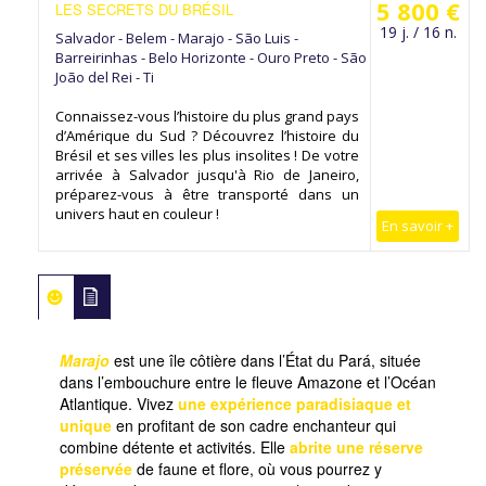
5 800 €
LES SECRETS DU BRÉSIL
19 j. / 16 n.
Salvador - Belem - Marajo - São Luis -
Barreirinhas - Belo Horizonte - Ouro Preto - São
João del Rei - Ti
Connaissez-vous l’histoire du plus grand pays
d’Amérique du Sud ? Découvrez l’histoire du
Brésil et ses villes les plus insolites ! De votre
arrivée à Salvador jusqu'à Rio de Janeiro,
préparez-vous à être transporté dans un
univers haut en couleur !
En savoir +
Marajo
est une île côtière dans l’État du Pará, située
dans l’embouchure entre le fleuve Amazone et l’Océan
Atlantique. Vivez
une expérience paradisiaque et
unique
en profitant de son cadre enchanteur qui
combine détente et activités. Elle
abrite une réserve
préservée
de faune et flore, où vous pourrez y