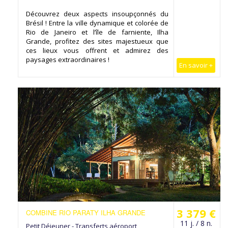
Découvrez deux aspects insoupçonnés du
Brésil ! Entre la ville dynamique et colorée de
Rio de Janeiro et l’île de farniente, Ilha
Grande, profitez des sites majestueux que
ces lieux vous offrent et admirez des
paysages extraordinaires !
En savoir +
3 379 €
COMBINE RIO PARATY ILHA GRANDE
11 j. / 8 n.
Petit Déjeuner - Transferts aéroport