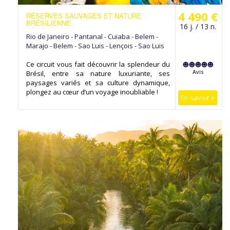
4 490 €
RÉSERVES SAUVAGES ET NATURE
BRÉSILIENNE
16 j. / 13 n.
Rio de Janeiro - Pantanal - Cuiaba - Belem -
Marajo - Belem - Sao Luis - Lençois - Sao Luis
Ce circuit vous fait découvrir la splendeur du
Avis
Brésil, entre sa nature luxuriante, ses
paysages variés et sa culture dynamique,
plongez au cœur d’un voyage inoubliable !
En savoir +