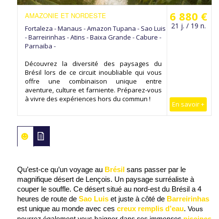
6 880 €
AMAZONIE ET NORDESTE
21 j. / 19 n.
Fortaleza - Manaus - Amazon Tupana - Sao Luis
- Barreirinhas - Atins - Baixa Grande - Cabure -
Parnaiba -
Découvrez la diversité des paysages du
Brésil lors de ce circuit inoubliable qui vous
offre une combinaison unique entre
aventure, culture et farniente. Préparez-vous
à vivre des expériences hors du commun !
En savoir +
Qu’est-ce qu’un voyage au
Brésil
sans passer par le
magnifique désert de Lençois. Un paysage surréaliste à
couper le souffle. Ce désert situé au nord-est du Brésil a 4
heures de route de
Sao Luis
et juste à côté de
Barreirinhas
est unique au monde avec ces
creux remplis d’eau
.
Vous
pourrez également vous baigner dans ses immenses
piscines