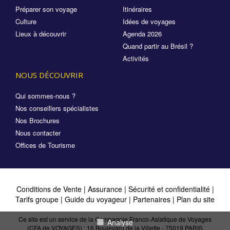
Préparer son voyage
Itinéraires
Culture
Idées de voyages
Lieux à découvrir
Agenda 2026
Quand partir au Brésil ?
Activités
NOUS DÉCOUVRIR
Qui sommes-nous ?
Nos conseillers spécialistes
Nos Brochures
Nous contacter
Offices de Tourisme
Conditions de Vente
|
Assurance
|
Sécurité et confidentialité
|
Tarifs groupe
|
Guide du voyageur
|
Partenaires
|
Plan du site
Ce site est un service de la Compagnie Franco-Asiatique de Voyages
Analyse
(CFA de VOYAGES) : 16 Boulevard de la Villette - 75019 PARIS